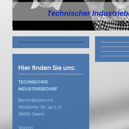
Technischer Industrie
Hier finden Sie uns:
TECHNISCHER
INDUSTRIEBEDARF
Bernd Bickers e.K.
Weildorfer Str. 44/1 +2
88682 Salem
Telefon: